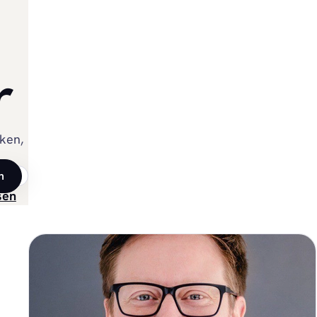
r
ken,
n
sen