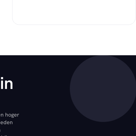
in
en hoger
ieden
n