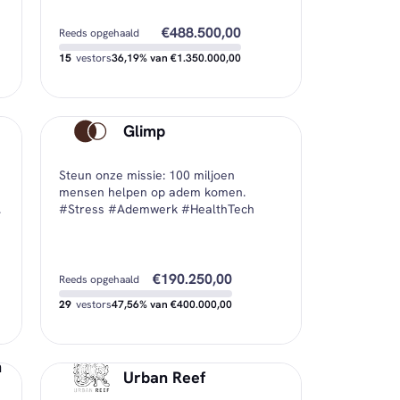
€488.500,00
Reeds opgehaald
15
vestors
36,19% van €1.350.000,00
€861.500,00
Nog beschikbaar
Glimp
€500,00
Minimale investering
Steun onze missie: 100 miljoen
€32.566,67
Gemiddelde investering
mensen helpen op adem komen.
.
#Stress #Ademwerk #HealthTech
€190.250,00
Reeds opgehaald
29
vestors
47,56% van €400.000,00
n
€209.750,00
Nog beschikbaar
Urban Reef