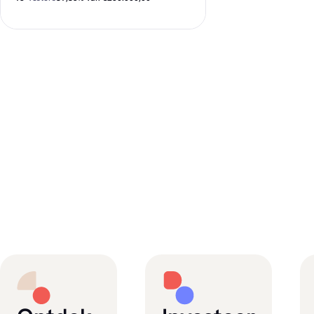
€150.350,00
Nog beschikbaar
€500,00
Minimale investering
€6.228,13
Gemiddelde investering