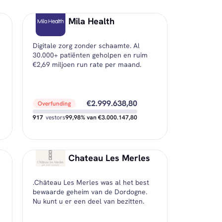
Mila Health
Digitale zorg zonder schaamte. Al
30.000+ patiënten geholpen en ruim
€2,69 miljoen run rate per maand.
€2.999.638,80
Overfunding
917
vestors
99,98% van €3.000.147,80
€0,00
Nog beschikbaar
Chateau Les Merles
€101,80
Minimale investering
.Château Les Merles was al het best
€3.271,14
Gemiddelde investering
bewaarde geheim van de Dordogne.
Nu kunt u er een deel van bezitten.