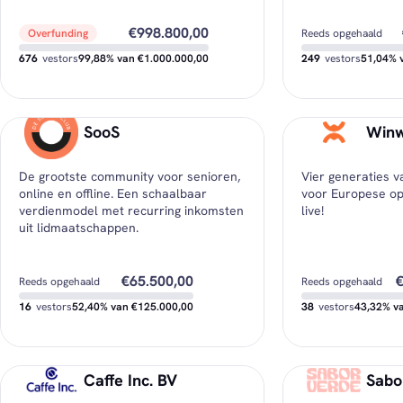
€998.800,00
Overfunding
Reeds opgehaald
676
vestors
99,88% van €1.000.000,00
249
vestors
51,04% 
€0,00
Nog beschikbaar
Nog beschikbaar
SooS
Winw
€300,00
Minimale investering
Minimale investering
De grootste community voor senioren,
Vier generaties 
€1.477,51
Gemiddelde investering
Gemiddelde invester
online en offline. Een schaalbaar
voor Europese ops
verdienmodel met recurring inkomsten
live!
uit lidmaatschappen.
€65.500,00
€
Reeds opgehaald
Reeds opgehaald
16
vestors
52,40% van €125.000,00
38
vestors
43,32% v
€59.500,00
Nog beschikbaar
Nog beschikbaar
Caffe Inc. BV
Sabo