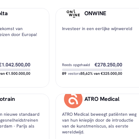
lta
ONWINE
oekomst van
Investeer in een eerlijke wijnwereld
eizen door Europa!
€1.042.500,00
€278.250,00
Reeds opgehaald
van €1.500.000,00
89
vestors
85,62% van €325.000,00
€446.000,00
€40.750,00
Nog beschikbaar
otrain
ATRO Medical
€1.000,00
€500,00
Minimale investering
en nieuwe standaard
ATRO Medical beweegt patiënten weg
€3.777,17
€3.126,40
ing
Gemiddelde investering
gesnelheidstreinen
van hun kniepijn door de introductie
van de kunstmeniscus, als eerste
wereldwijd.