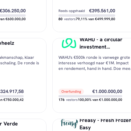
€306.250,00
€395.561,00
Reeds opgehaald
van €600.000,00
80
vestors
79,11% van €499.999,80
WAHU - a circular
€293.000,00
€104.438,80
Nog beschikbaar
heelz
investment
€250,00
€506,15
Minimale investering
opportunity
vakmanschap, klaar
WAHU's €500k ronde is vanwege grote
€1.229,92
€4.944,51
ing
Gemiddelde investering
chaling. De ronde is
interesse verhoogd naar €1M. Impact
en rendement, hand in hand. Doe mee
324.917,58
€1.000.000,00
Overfunding
an €750.000,42
176
vestors
100,00% van €1.000.000,00
Freasy - Fresh Froze
€421.832,58
€0,00
Nog beschikbaar
r Verde
Easy