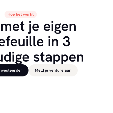
Hoe het werkt
 met je eigen
efeuille in 3
dige stappen
investeerder
Meld je venture aan