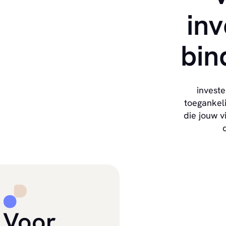
inv
bin
invest
toegankeli
die jouw v
Voor