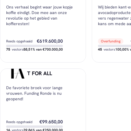
€250,00
Minimale investering
Minimale investering
Ons verhaal begint waar jouw kopje
Wij bieden kant-e
€4.093,75
Gemiddelde investering
Gemiddelde invester
koffie eindigt. Doe mee aan onze
avocadoproducten
revolutie op het gebied van
vers regenwater z
koffieresten!
kans om mede aa
worden!
€619.600,00
Reeds opgehaald
Overfunding
75
vestors
88,51% van €700.000,00
45
vestors
100,00% 
€80.400,00
Nog beschikbaar
Nog beschikbaar
T FOR ALL
€500,00
Minimale investering
Minimale investering
De favoriete broek voor lange
€8.261,33
Gemiddelde investering
Gemiddelde invester
vrouwen. Funding Ronde is nu
geopend!
€99.650,00
Reeds opgehaald
16
vestors
39,86% van €250.000,00