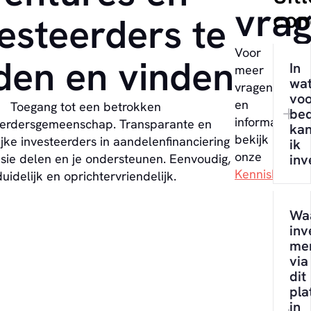
vra
con
esteerders te
Voor
den en vinden
In
meer
wa
vragen
voo
en
Toegang tot een betrokken
bed
informatie
eerdersgemeenschap. Transparante en
ka
bekijk
jke investeerders in aandelenfinanciering
ik
onze
isie delen en je ondersteunen. Eenvoudig,
inv
Kennisbank
.
duidelijk en oprichtervriendelijk.
Wa
inv
me
via
dit
pla
in