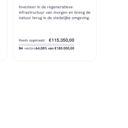
€250,00
Minimale investering
Investeer in de regeneratieve
€6.560,34
Gemiddelde investering
infrastructuur van morgen en breng de
natuur terug in de stedelijke omgeving.
€115.350,00
Reeds opgehaald
84
vestors
64,08% van €180.000,00
€53.750,00
Nog beschikbaar
€400,00
Minimale investering
€1.373,21
Gemiddelde investering