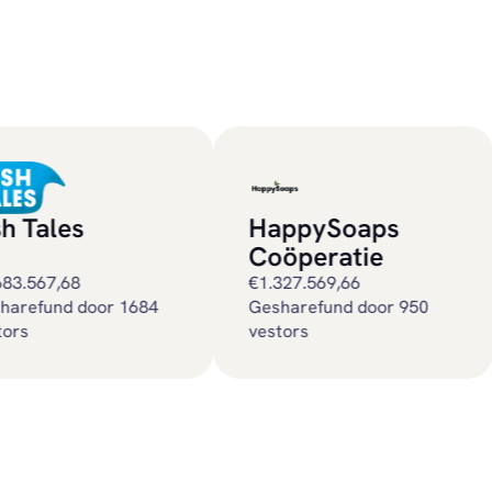
s
HappySoaps
Heu
Coöperatie
8
€1.327.569,66
€30
gesharefund door 950
gesharefund door 249
vestors
vest