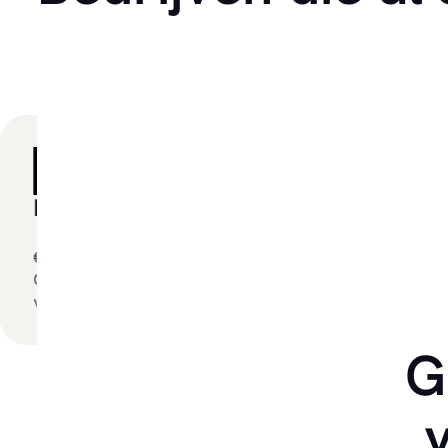
rotrain
Caffe Inc. BV
6.250,00
€619.600,00
gesharefund door 75
ors
vestors
G