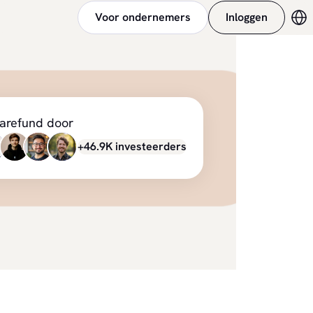
Voor ondernemers
Inloggen
Ve
arefund door
+46.9K investeerders