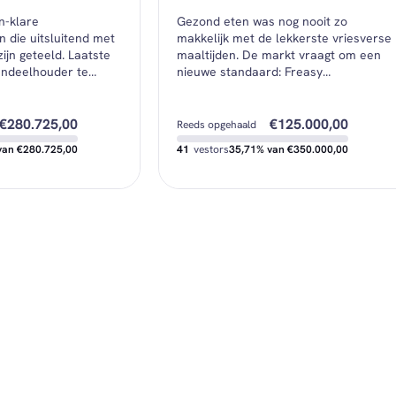
€250,38
€500,00
Minimale investering
n-klare
Gezond eten was nog nooit zo
€8.550,46
€5.681,82
ing
Gemiddelde investering
 die uitsluitend met
makkelijk met de lekkerste vriesverse
ijn geteeld. Laatste
maaltijden. De markt vraagt om een
ndeelhouder te
nieuwe standaard: Freasy
dus! Doe mee!
€280.725,00
€125.000,00
Reeds opgehaald
van €280.725,00
41
vestors
35,71% van €350.000,00
€0,00
€220.000,00
Nog beschikbaar
€500,00
€500,00
Minimale investering
€6.238,33
€3.048,78
ing
Gemiddelde investering