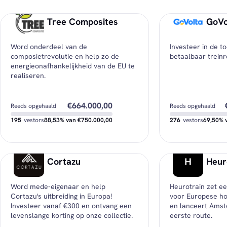
Tree Composites
GoVo
Word onderdeel van de
Investeer in de t
composietrevolutie en help zo de
betaalbaar treinr
energieonafhankelijkheid van de EU te
realiseren.
€664.000,00
Reeds opgehaald
Reeds opgehaald
195
vestors
88,53% van €750.000,00
276
vestors
69,50% 
€86.000,00
Nog beschikbaar
Nog beschikbaar
Cortazu
Heur
€250,00
Minimale investering
Minimale investering
Word mede-eigenaar en help
Heurotrain zet e
€3.405,13
Gemiddelde investering
Gemiddelde invester
Cortazu's uitbreiding in Europa!
voor Europese ho
Investeer vanaf €300 en ontvang een
en lanceert Amsterdam - Parijs als
levenslange korting op onze collectie.
eerste route.