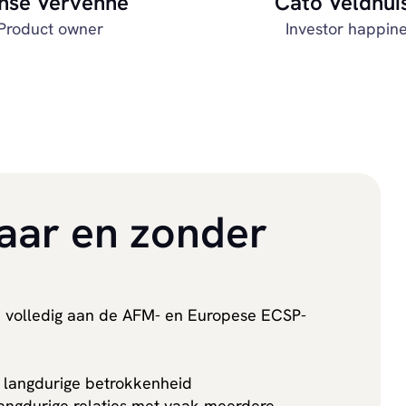
nse Vervenne
Cato Veldhui
Product owner
Investor happin
baar en zonder
en volledig aan de AFM- en Europese ECSP-
langdurige betrokkenheid
langdurige relaties met vaak meerdere