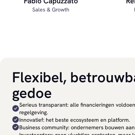
Fabio Capuzzato
Re
Sales & Growth
Flexibel, betrouw
gedoe
Serieus transparant: alle financieringen voldo
regelgeving.
Innovatief: het beste ecosysteem en platform.
Business community: ondernemers bouwen aan 
Investeerders: geen vluchtige contacten, maar 