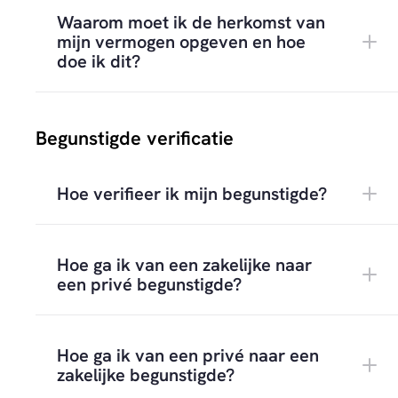
Waarom moet ik de herkomst van
Bevestig je keuze in de pop-up door op
Log in op
platform.eyevestor.com
.
mijn vermogen opgeven en hoe
"Ja"
te klikken
Ga naar je
Profiel
👤
rechtsboven.
doe ik dit?
Gebruik de
zoekbalk aan de rechterzijde
Ga naar
Beleggerservaringstoets
.
van het
platform
.
Typ de
naam van de venture of
onderneming
in.
Begunstigde verificatie
Open de
venturepagina
om de actuele
informatie te bekijken.
de Venture eerst een bepaald
Hoe verifieer ik mijn begunstigde?
minimumdoelbedrag
moet behalen;
de Venture specifieke
juridische of andere
voorwaarden
heeft gesteld.
Hoe ga ik van een zakelijke naar
een privé begunstigde?
Verificatie Laag:
Nodig voor
transacties
kleiner of gelijk aan
€ 250,-
. Hierbij moeten
Hoe ga ik van een privé naar een
alle controles en voorwaarden
je
telefoonnummer
en
bankrekening
zakelijke begunstigde?
geverifieerd zijn.