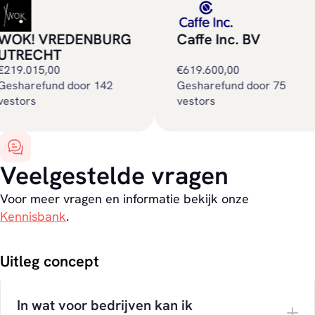
K! VREDENBURG
Caffe Inc. BV
RECHT
19.015,00
€619.600,00
gesharefund door 75
tors
vestors
Veelgestelde vragen
Voor meer vragen en informatie bekijk onze
Kennisbank
.
Uitleg concept
In wat voor bedrijven kan ik