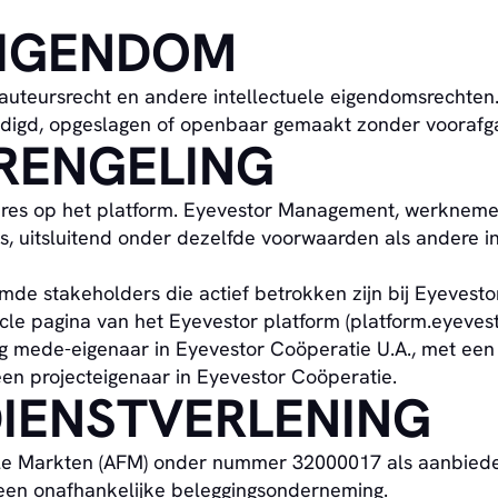
 EIGENDOM
auteursrecht en andere intellectuele eigendomsrechten
digd, opgeslagen of openbaar gemaakt zonder voorafgaa
RENGELING
entures op het platform. Eyevestor Management, werknem
ures, uitsluitend onder dezelfde voorwaarden als andere
mde stakeholders die actief betrokken zijn bij Eyevestor
rcle pagina van het Eyevestor platform (platform.eyevest
nig mede-eigenaar in Eyevestor Coöperatie U.A., met ee
geen projecteigenaar in Eyevestor Coöperatie.
DIENSTVERLENING
anciële Markten (AFM) onder nummer 32000017 als aanbi
geen onafhankelijke beleggingsonderneming.