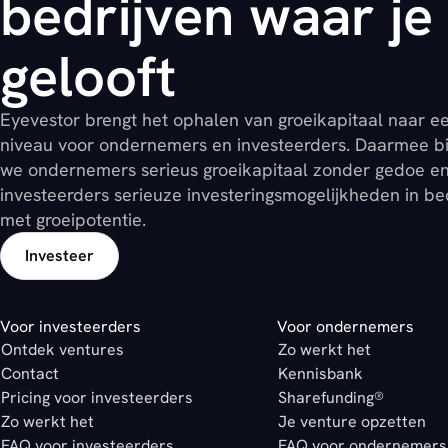
bedrijven waar je 
gelooft
Eyevestor brengt het ophalen van groeikapitaal naar e
niveau voor ondernemers en investeerders. Daarmee b
we ondernemers serieus groeikapitaal zonder gedoe e
investeerders serieuze investeringsmogelijkheden in be
met groeipotentie.
Investeer
Voor investeerders
Voor ondernemers
Ontdek ventures
Zo werkt het
Contact
Kennisbank
Pricing voor investeerders
Sharefunding®
Zo werkt het
Je venture opzetten
FAQ voor investeerders
FAQ voor ondernemers