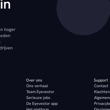
in
en hoger
ieden
n
drijven
Over ons
Support
Ons verhaal
Contact
Team Eyevestor
Klachten
Serieuze jobs
Algemen
De Eyevestor app
Privacyb
Het platform
Disclaim