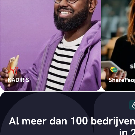
KADIR'S
SharePeo
Al meer dan 100 bedrijven
in 