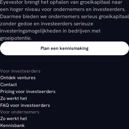
Eyevestor brengt het ophalen van groeikapitaal naar
een hoger niveau voor ondernemers en investeerders.
Daarmee bieden we ondernemers serieus groeikapitaal
Kleine bedrijven kiezen vaker voor aandelen
hier
zonder gedoe en investeerders serieuze
Bedrijven met stabiele cashflow kiezen vaker voor o
hier
investeringsmogelijkheden in bedrijven met
groeipotentie.
hier
Plan een kennismaking
Voor investeerders
Ontdek ventures
Contact
Pricing voor investeerders
Zo werkt het
FAQ voor investeerders
Voor ondernemers
Zo werkt het
Kennisbank