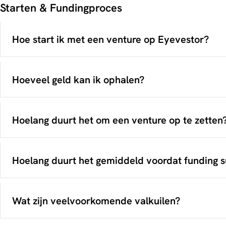
Starten & Fundingproces
Hoe start ik met een venture op Eyevestor?
Hoeveel geld kan ik ophalen?
Campagnevoorbereiding
Hoelang duurt het om een venture op te zetten
Hoeveel kapitaal je wilt ophalen en in welke stappe
Welke investeringsvorm het beste past (aandelen of 
hier
De juridische structuur van toepassing, welke entitei
Bepalen wie jouw doelgroep van investeerders is
Hoelang duurt het gemiddeld voordat funding s
Welke voorwaarden je wilt aanbieden aan verschill
Hoe jouw venture gepresenteerd wordt aan investee
Pitchdeck of presentatie
Wat zijn veelvoorkomende valkuilen?
Financiële prognoses
Juridische bedrijfsinformatie