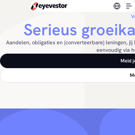
Verander
V
Serieus groeika
Aandelen, obligaties en (converteerbare) leningen, jij
eenvoudig via h
Meld j
Me