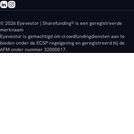
© 2026 Eyevestor | Sharefunding® is een geregistreerde
merknaam
Eyevestor is gemachtigd om crowdfundingdiensten aan te
bieden onder de ECSP-regelgeving en geregistreerd bij de
AFM onder nummer 32000017.