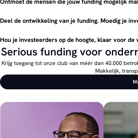
Ontmoet de mensen die jouw funding mogelijk ma
Deel de ontwikkeling van je funding. Moedig je in
Hou je investeerders op de hoogte, klaar voor de
Serious funding voor onder
Krijg toegang tot onze club van méér dan 40.000 betrok
Makkelijk, trans
Me