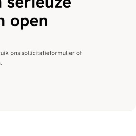
 serieuze
n open
k ons ​​sollicitatieformulier of
.