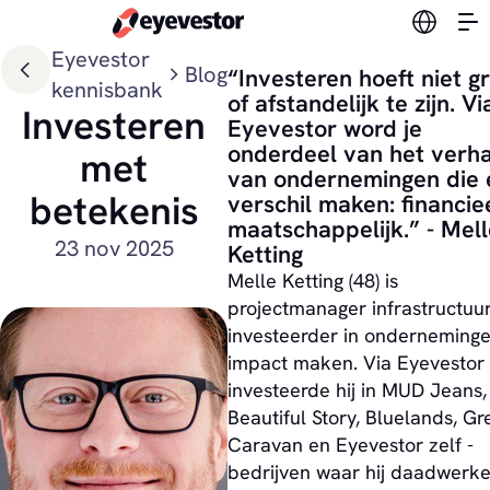
Verander
Eyevestor
Blog
“Investeren hoeft niet g
kennisbank
of afstandelijk te zijn. Vi
Investeren
Eyevestor word je
onderdeel van het verh
met
van ondernemingen die 
betekenis
verschil maken: financie
maatschappelijk.” - Mell
23 nov 2025
Ketting
Melle Ketting (48) is
projectmanager infrastructuu
investeerder in onderneminge
impact maken. Via Eyevestor
investeerde hij in MUD Jeans,
Beautiful Story, Bluelands, Gr
Caravan en Eyevestor zelf -
bedrijven waar hij daadwerkel