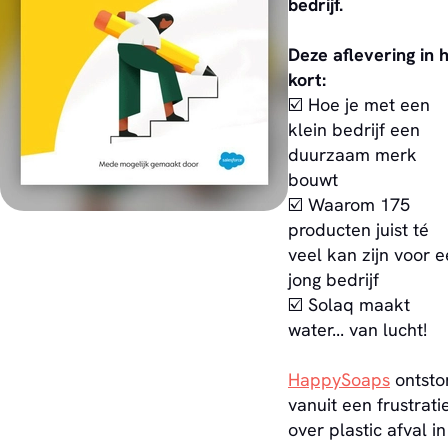
bedrijf.
Deze aflevering in 
kort:
☑️ Hoe je met een
klein bedrijf een
duurzaam merk
bouwt
☑️ Waarom 175
producten juist té
veel kan zijn voor 
jong bedrijf
☑️ Solaq maakt
water... van lucht!
HappySoaps
ontsto
vanuit een frustrati
over plastic afval in