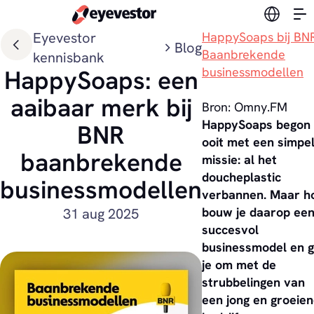
Verander
Eyevestor
HappySoaps bij BN
Blog
Baanbrekende
kennisbank
businessmodellen
HappySoaps: een
aaibaar merk bij
Bron: Omny.FM
HappySoaps begon
BNR
ooit met een simpe
baanbrekende
missie: al het
doucheplastic
businessmodellen
verbannen. Maar h
bouw je daarop ee
31 aug 2025
succesvol
businessmodel en 
je om met de
strubbelingen van
een jong en groeie