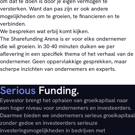
om dat te doen is door je eigen vermogen te
versterken. Want dan pas zijn er ook andere
mogelijkheden om te groeien, te financieren en te
verbinden.
We bespreken wat erbij komt kijken.
The Sharefunding Arena is er voor elke ondernemer
die wil groeien. In 30-40 minuten duiken we per
aflevering in een specifiek thema of het verhaal van de
ondernemer. Geen oppervlakkige gesprekken, maar
scherpe inzichten van ondernemers en experts.
Serious
Funding.
Eyevestor brengt het ophalen van groeikapitaal naar
een hoger niveau voor ondernemers en investeerders.
Daarmee bieden we ondernemers serieus groeikapitaal
zonder gedoe en investeerders serieuze
investeringsmogelijkheden in bedrijven met