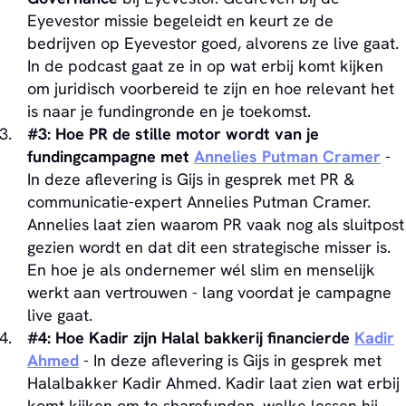
Eyevestor missie begeleidt en keurt ze de
bedrijven op Eyevestor goed, alvorens ze live gaat.
In de podcast gaat ze in op wat erbij komt kijken
om juridisch voorbereid te zijn en hoe relevant het
is naar je fundingronde en je toekomst.
#3: Hoe PR de stille motor wordt van je
fundingcampagne met
Annelies Putman Cramer
-
In deze aflevering is Gijs in gesprek met PR &
communicatie-expert Annelies Putman Cramer.
Annelies laat zien waarom PR vaak nog als sluitpost
gezien wordt en dat dit een strategische misser is.
En hoe je als ondernemer wél slim en menselijk
werkt aan vertrouwen - lang voordat je campagne
live gaat.
#4: Hoe Kadir zijn Halal bakkerij financierde
Kadir
Ahmed
- In deze aflevering is Gijs in gesprek met
Halalbakker Kadir Ahmed. Kadir laat zien wat erbij
komt kijken om te sharefunden, welke lessen hij