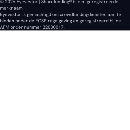
© 2026 Eyevestor | Sharefunding® is een geregistreerde
merknaam
Eyevestor is gemachtigd om crowdfundingdiensten aan te
bieden onder de ECSP-regelgeving en geregistreerd bij de
AFM onder nummer 32000017.