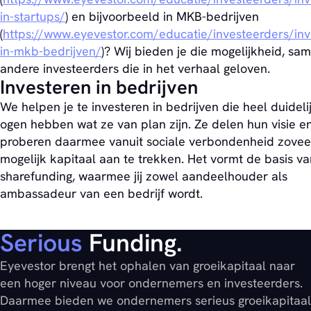
in-startups/
) en bijvoorbeeld in MKB-bedrijven
(
https://www.eyevestor.com/educatie/investeerders/inv
in-mkb-bedrijven/
)? Wij bieden je die mogelijkheid, sa
andere investeerders die in het verhaal geloven.
Investeren in bedrijven
We helpen je te investeren in bedrijven die heel duideli
ogen hebben wat ze van plan zijn. Ze delen hun visie e
proberen daarmee vanuit sociale verbondenheid zovee
mogelijk kapitaal aan te trekken. Het vormt de basis va
sharefunding, waarmee jij zowel aandeelhouder als
ambassadeur van een bedrijf wordt.
Serious
Funding.
Eyevestor brengt het ophalen van groeikapitaal naar
een hoger niveau voor ondernemers en investeerders.
Daarmee bieden we ondernemers serieus groeikapitaal