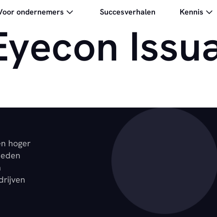
Voor ondernemers
Succesverhalen
Kennis
Eyecon Issu
en hoger
ieden
n
drijven