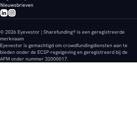
Nieuwsbrieven
© 2026 Eyevestor | Sharefunding® is een geregistreerde
merknaam
Eyevestor is gemachtigd om crowdfundingdiensten aan te
bieden onder de ECSP-regelgeving en geregistreerd bij de
AFM onder nummer 32000017.