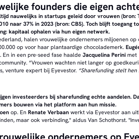
uwelijke founders die eigen ach
ijd nauwelijks in startups geleid door vrouwen (bron: T
0 naar 37% in 2023 (bron: CBS). Toch blijft toegang to
: kapitaal ophalen via hun eigen netwerk.
ederland, halen vrouwelijke ondernemers miljoenen op 
0.000 op voor haar plantaardige chocolademerk.
Eugé
. En in een pre-seed fase haalde
Jacquelina Perini
met
community. “Vrouwen wachten niet langer op goedkeuri
, venture expert bij Eyevestor.
“Sharefunding stelt hen 
jgen investeerders bij sharefunding echte aandelen. Da
emers bouwen via het platform aan hun missie.
joen
op. En
Renate Verbaan
werkt via Eyevestor aan ui
vinden, maar ook verbinding," aldus Van Schothorst. "I
rouwelijke ondernemers op Eye