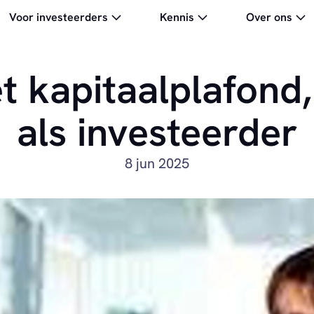
Voor investeerders
Kennis
Over ons
et kapitaalplafond
als investeerder
8 jun 2025