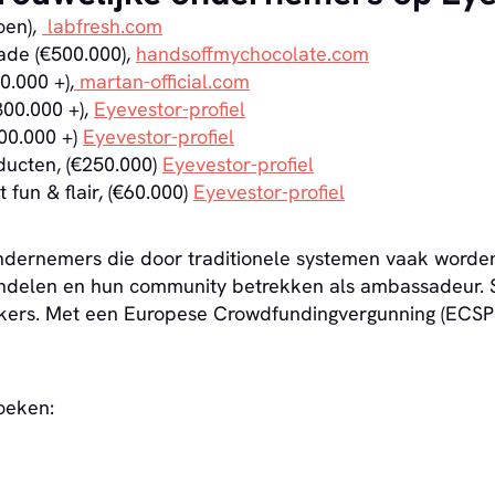
oen),
labfresh.com
ade (€500.000),
handsoffmychocolate.com
0.000 +),
martan-official.com
300.000 +),
Eyevestor-profiel
300.000 +)
Eyevestor-profiel
ducten, (€250.000)
Eyevestor-profiel
 fun & flair, (€60.000)
Eyevestor-profiel
dernemers die door traditionele systemen vaak worden 
rhandelen en hun community betrekken als ambassadeur.
kers. Met een Europese Crowdfundingvergunning (ECSPR
oeken: