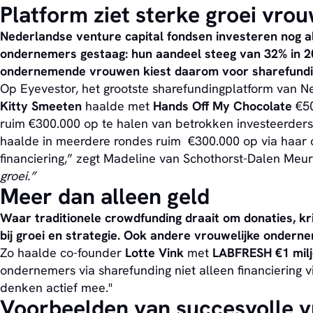
Platform ziet sterke groei vro
Nederlandse venture capital fondsen investeren nog alt
ondernemers gestaag: hun aandeel steeg van 32% in 201
ondernemende vrouwen kiest daarom voor sharefunding
Op Eyevestor, het grootste sharefundingplatform van N
Kitty Smeeten
haalde met
Hands Off My Chocolate
€50
ruim €300.000 op te halen van betrokken investeerders
haalde in meerdere rondes ruim €300.000 op via haar 
financiering,” zegt Madeline van Schothorst-Dalen Meurs
groei.”
Meer dan alleen geld
Waar traditionele crowdfunding draait om donaties, kri
bij groei en strategie. Ook andere vrouwelijke ondern
Zo haalde co-founder
Lotte Vink
met
LABFRESH
€1 mil
ondernemers via sharefunding niet alleen financiering 
denken actief mee."
Voorbeelden van succesvolle v