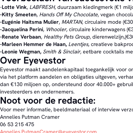
-
Lotte Vink
,
LABFRESH
, duurzaam kledingmerk (€1 milj
-Kitty Smeeten
,
Hands Off My Chocolate
, vegan chocol
-Eugénie Haitsma Mulier
,
MARTAN
, circulaire mode (€30
-Jacquelina Perini
,
Whooler
, circulaire kinderwagens (€
-Renate Verbaan
,
Healthy Pets Group
, dierenwelzijn,(€
-Marleen Hemmer de Haan,
Leentjes
, creatieve bakpro
-Leonie Wegman,
Smith & Sinclair
, eetbare cocktails met
Over Eyevestor
Eyevestor maakt aandelenkapitaal toegankelijk voor on
via het platform aandelen en obligaties uitgeven, ve
dan €130 miljoen op, ondersteund door 40.000+ gebrui
investeerders en ondernemers.
Noot voor de redactie:
Voor meer informatie, beeldmateriaal of interview verz
Annelies Putman Cramer
06 53 215 475
Annelies.PutmanCramer@eyevestor.com