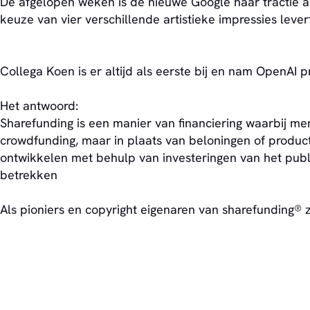
De afgelopen weken is dé nieuwe Google haar tractie aa
keuze van vier verschillende artistieke impressies leve
Collega Koen is er altijd als eerste bij en nam OpenAI 
Het antwoord:
Sharefunding is een manier van financiering waarbij mense
crowdfunding, maar in plaats van beloningen of product
ontwikkelen met behulp van investeringen van het publie
betrekken
Als pioniers en copyright eigenaren van sharefunding® 