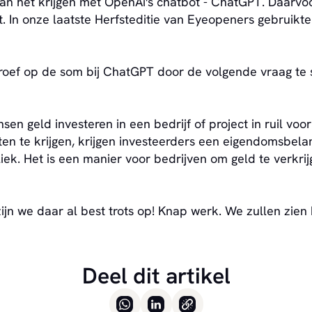
n het krijgen met OpenAi's chatbot - ChatGPT. Daarvoor 
rt. In onze laatste Herfsteditie van Eyeopeners gebruik
proef op de som bij ChatGPT door de volgende vraag te st
n geld investeren in een bedrijf of project in ruil voor 
en te krijgen, krijgen investeerders een eigendomsbelan
k. Het is een manier voor bedrijven om geld te verkrijg
zijn we daar al best trots op! Knap werk. We zullen zie
Deel dit artikel