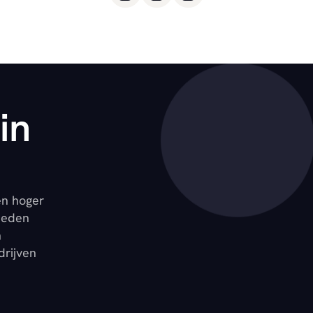
in
en hoger
ieden
n
drijven