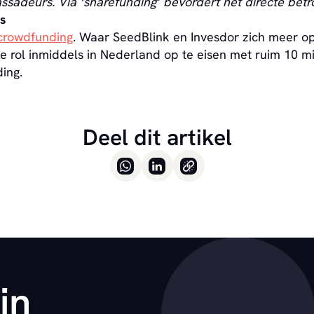
sadeurs. Via ‘sharefunding’ bevordert het directe bet
es
 crowdfunding
. Waar SeedBlink en Invesdor zich meer o
e rol inmiddels in Nederland op te eisen met ruim 10 mil
ing.
Deel dit artikel
in