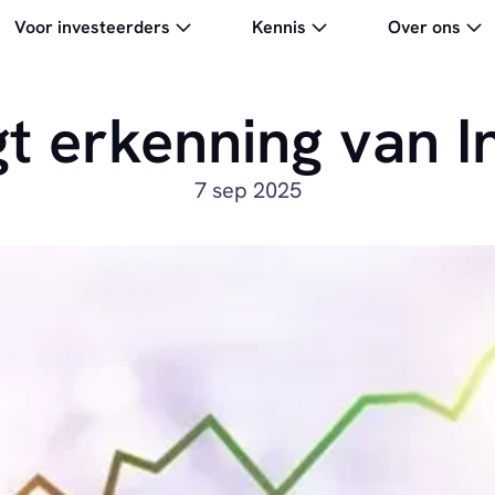
Voor investeerders
Kennis
Over ons
gt erkenning van I
7 sep 2025