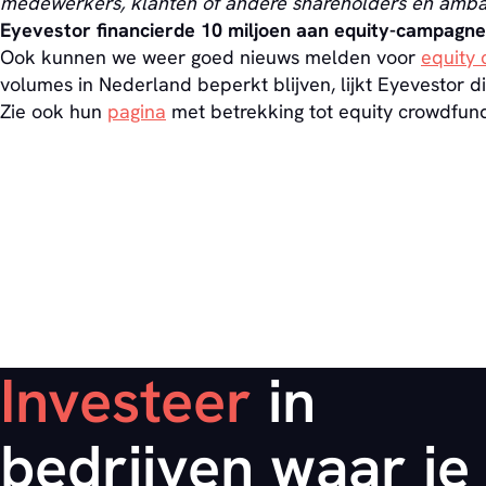
medewerkers, klanten of andere shareholders en ambas
Eyevestor financierde 10 miljoen aan equity-campagn
Ook kunnen we weer goed nieuws melden voor
equity
volumes in Nederland beperkt blijven, lijkt Eyevestor di
Zie ook hun
pagina
met betrekking tot equity crowdfund
Investeer
in
bedrijven waar je 