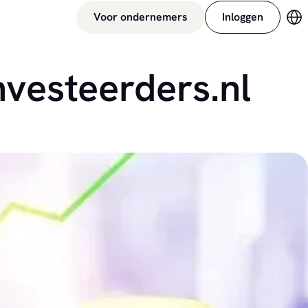
Voor ondernemers
Inloggen
Ve
nvesteerders.nl