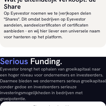
Share
Op Eyevestor noemen we te (ver)kopen delen
"Shares". Dit omdat bedrijven op Eyevestor
aandelen, aandeelcertificaten of certificaten
aanbieden - en wij hier liever een universele naam
voor hanteren op het platform.
Serious
Funding.
Eyevestor brengt het ophalen van groeikapitaal naar
een hoger niveau voor ondernemers en investeerders.
Daarmee bieden we ondernemers serieus groeikapitaal
zonder gedoe en investeerders serieuze
investeringsmogelijkheden in bedrijven met
groeipotentie.