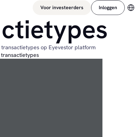
Voor investeerders
Inloggen
Ve
ctietypes
e transactietypes op Eyevestor platform
 transactietypes