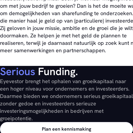
om met jouw bedrijf te groeien? Dan is het de moeite w
om demogelijkheden van sharefunding te onderzoeken
die manier haal je geld op van (particuliere) investeerde
Zij geloven in jouw missie, ambitie en de groei die je wilt
doormaken. Ze helpen je met het geld de plannen te
realiseren, terwijl je daarnaast natuurlijk op zoek kunt 
meer samenwerkingen en partnerschappen.
Serious
Funding.
Eyevestor brengt het ophalen van groeikapitaal naar
een hoger niveau voor ondernemers en investeerders.
Daarmee bieden we ondernemers serieus groeikapitaal
zonder gedoe en investeerders serieuze
investeringsmogelijkheden in bedrijven met
groeipotentie.
Plan een kennismaking