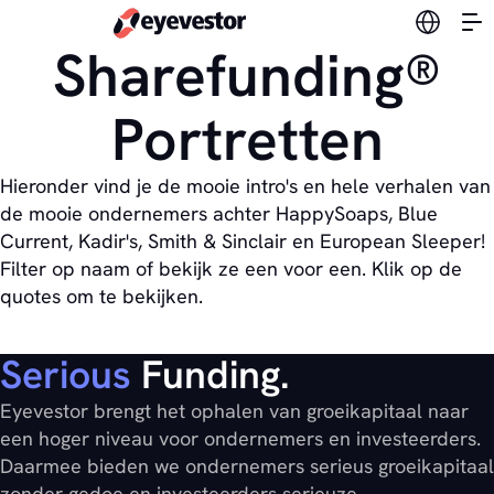
Verander
Sharefunding®
Portretten
Hieronder vind je de mooie intro's en hele verhalen van
de mooie ondernemers achter HappySoaps, Blue
Current, Kadir's, Smith & Sinclair en European Sleeper!
Filter op naam of bekijk ze een voor een. Klik op de
quotes om te bekijken.
Serious
Funding.
Eyevestor brengt het ophalen van groeikapitaal naar
een hoger niveau voor ondernemers en investeerders.
Daarmee bieden we ondernemers serieus groeikapitaal
zonder gedoe en investeerders serieuze