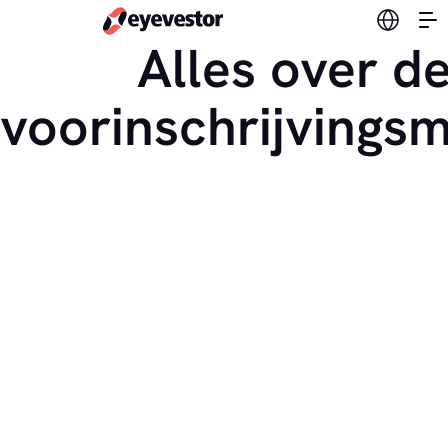
Verander
Alles over d
voorinschrijvings