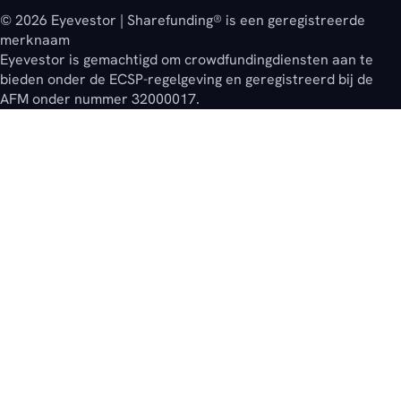
© 2026 Eyevestor | Sharefunding® is een geregistreerde
merknaam
Eyevestor is gemachtigd om crowdfundingdiensten aan te
bieden onder de ECSP-regelgeving en geregistreerd bij de
AFM onder nummer 32000017.