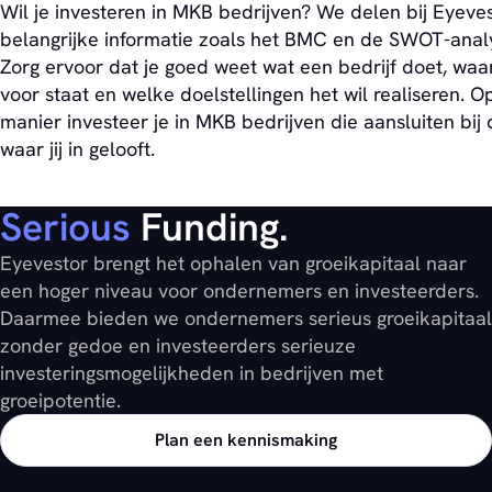
Wil je investeren in MKB bedrijven? We delen bij Eyeve
belangrijke informatie zoals het BMC en de SWOT-anal
Zorg ervoor dat je goed weet wat een bedrijf doet, waa
voor staat en welke doelstellingen het wil realiseren. O
manier investeer je in MKB bedrijven die aansluiten bij 
waar jij in gelooft.
Serious
Funding.
Eyevestor brengt het ophalen van groeikapitaal naar
een hoger niveau voor ondernemers en investeerders.
Daarmee bieden we ondernemers serieus groeikapitaal
zonder gedoe en investeerders serieuze
investeringsmogelijkheden in bedrijven met
groeipotentie.
Plan een kennismaking