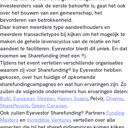
investeerders vaak de eerste behoefte is, gaat het ook
over het bouwen van een gemeenschap, het
bevorderen van betrokkenheid.
Daar komen meerdere type aandeelhouders en
meerdere transactietypes bij kijken om het mogelijk te
maken de gehele levenscyclus van de relatie en het
aandeel te faciliteren. Eyevestor biedt dit uniek. En dat
noemen we Sharefunding (met een ®).
Tijdens het event vertellen verschillende organisaties
waarom zij voor Sharefunding® by Eyevestor hebben
gekozen, over hun huidige of opkomende
sharefundingcampagnes en wat hun ervaringen zijn. Zo
zullen de volgende ondernemers hun ervaringen delen:
ByAr
,
European Sleeper
,
Happy Soaps
, Pelviz,
Onwine
,
SharePeople
,
Green Caravan
.
Ook zullen Eyevestor Sharefunding® Partners
Funding
Masters
en
Incredible Ventures
vertellen over alle
aspecten die bij het sharefundingproces komen kijken.