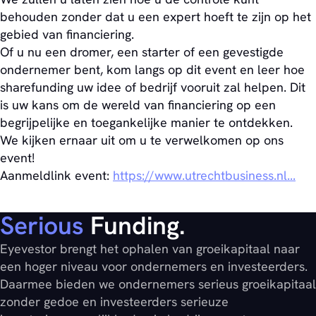
behouden zonder dat u een expert hoeft te zijn op het
gebied van financiering.
Of u nu een dromer, een starter of een gevestigde
ondernemer bent, kom langs op dit event en leer hoe
sharefunding uw idee of bedrijf vooruit zal helpen. Dit
is uw kans om de wereld van financiering op een
begrijpelijke en toegankelijke manier te ontdekken.
We kijken ernaar uit om u te verwelkomen op ons
event!
Aanmeldlink event:
https://www.utrechtbusiness.nl...
Serious
Funding.
Eyevestor brengt het ophalen van groeikapitaal naar
een hoger niveau voor ondernemers en investeerders.
Daarmee bieden we ondernemers serieus groeikapitaal
zonder gedoe en investeerders serieuze