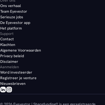
Over ons
Ons verhaal
Team Eyevestor
Serieuze jobs
De Eyevestor app
Het platform
Support
Contact
Klachten
Algemene Voorwaarden
Privacy beleid
Disclaimer
Aanmelden
Word investeerder
Registreer je venture
Nieuwsbrieven
© 2026 Eyevestor | Sharefunding® is een geregistreerde