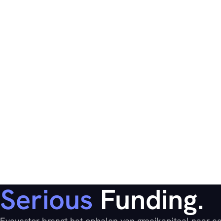
Serious
Funding.
Eyevestor brengt het ophalen van groeikapitaal naar e