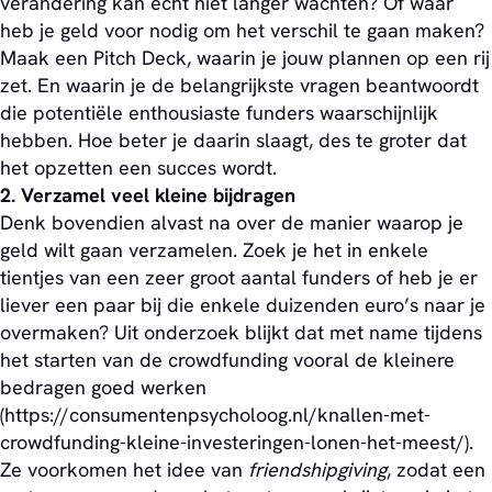
verandering kan echt niet langer wachten? Of waar
heb je geld voor nodig om het verschil te gaan maken?
Maak een Pitch Deck, waarin je jouw plannen op een rij
zet. En waarin je de belangrijkste vragen beantwoordt
die potentiële enthousiaste funders waarschijnlijk
hebben. Hoe beter je daarin slaagt, des te groter dat
het opzetten een succes wordt.
2. Verzamel veel kleine bijdragen
Denk bovendien alvast na over de manier waarop je
geld wilt gaan verzamelen. Zoek je het in enkele
tientjes van een zeer groot aantal funders of heb je er
liever een paar bij die enkele duizenden euro’s naar je
overmaken? Uit onderzoek blijkt dat met name tijdens
het starten van de crowdfunding vooral de kleinere
bedragen goed werken
(https://consumentenpsycholoog.nl/knallen-met-
crowdfunding-kleine-investeringen-lonen-het-meest/).
Ze voorkomen het idee van
friendshipgiving
, zodat een