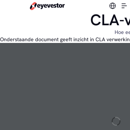
Verander
CLA-
Hoe e
Onderstaande document geeft inzicht in CLA verwerkin