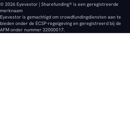
© 2026 Eyevestor | Sharefunding® is een geregistreerde
merknaam
Eyevestor is gemachtigd om crowdfundingdiensten aan te
bieden onder de ECSP-regelgeving en geregistreerd bij de
AFM onder nummer 32000017.