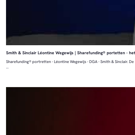
Smith & Sinclair Léontine Wegewijs | Sharefunding® portetten - he
Sharefunding® portretten - Léontine Wegewijs - DGA - Smith & Sinclair. 
We interviewde Léontine over haar verhaal, Smith & Sinclair en haar ervari