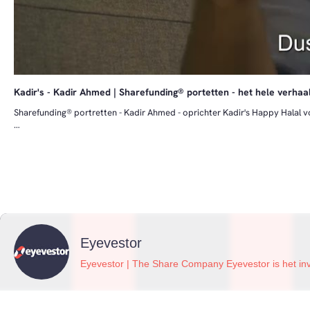
Kadir's - Kadir Ahmed | Sharefunding® portetten - het hele verhaa
Sharefunding® portretten - Kadir Ahmed - oprichter Kadir's Happy Halal
We interviewde Kadir over hem en de Kadir's en zijn journey met zijn Kadir'
Eyevestor
Eyevestor | The Share Company