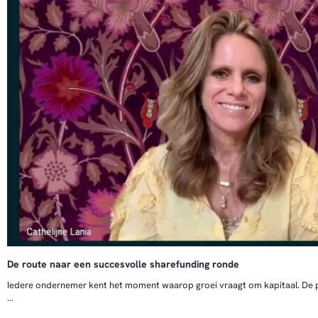
De route naar een succesvolle sharefunding ronde
Iedere ondernemer kent het moment waarop groei vraagt om kapitaal. De plan
Traditionele leningen geven lucht op dag één, maar drukken op dag twee a