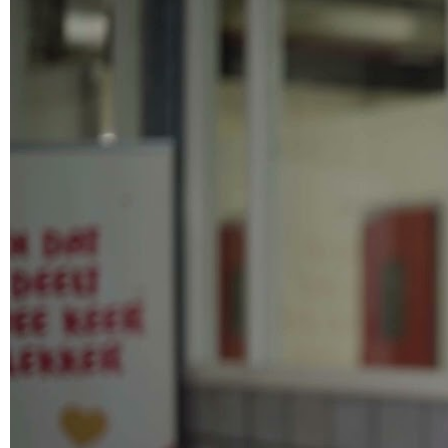
Kadir Ahmed is de oprichter van Kadirsworstenbrood.
Het idee was om halal mainstream te maken in supermarkten.
De groei van het bedrijf ging van lokale winkels naar landelijke distributie.
Ondernemerschap vereist doorzettingsvermogen en zelfvertrouwen.
Financiering via Sharia-compliance is een uitdaging maar mogelijk.
De coronapandemie had een grote impact op de onderneming.
Een eigen bakkerij was essentieel voor de groei.
Eyevestor speelde een cruciale rol in de financiering.
Marketing en PR zijn belangrijk voor het succes van een startup.
Kennis delen met andere ondernemers is waardevol.
Chapters
00:00 Introductie van Kadir Ahmed
01:54 De Oorsprong van Kadirs en de Halal Markt
04:54 De Reis van Ondernemerschap
08:00 De Groei van Kadirs en Productontwikkeling
11:06 De Impact van Corona op de Onderneming
13:54 Financiering en Islamic Finance
16:48 De Uitdagingen van Groei en Schaalbaarheid
19:48 De Rol van Investeringen en Crowdfunding
24:37 De Kracht van Branding en PR
29:03 De Rol van Timing en Investeringen
33:34 De Weg naar Succesvolle Funding