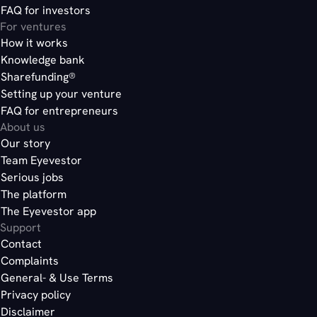
FAQ for investors
For ventures
How it works
Knowledge bank
Sharefunding®
Setting up your venture
FAQ for entrepreneurs
About us
Our story
Team Eyevestor
Kadir Snippet 1
Serious jobs
Kadir vertelt hoe funding topsport is en hoe hij met Eyevestor het verschi
The platform
kadir
The Eyevestor app
Support
Contact
Complaints
General- & Use Terms
Privacy policy
Disclaimer