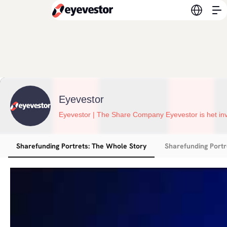
Switch l
Eyevestor
Eyevestor | The Share Company
Sharefunding Portrets: The Whole Story
Sharefunding Portr