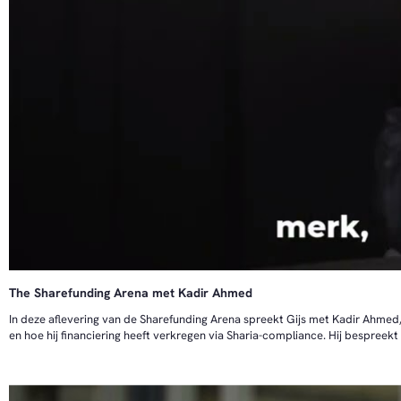
- Hoe je van een idee naar een investeringswaardige propositie komt
- Wat je in de voorbereiding moet regelen vóór je live kunt
- Hoe storytelling en community-bouw het verschil maken bij de livegang
- Hoe je investeerders betrokken houdt en wat daarbij komt kijken
Voor wie
Voor ondernemers, adviseurs en partners die meer willen leren over sharefun
sharefunding ronde: dit webinar laat zien wat er juridisch, praktisch en strat
Ben je als investeerder geïnteresseerd in Sharefunding en ben je benieuwd 
13 november 2025
The Sharefunding Arena met Kadir Ahmed
In deze aflevering van de Sharefunding Arena spreekt Gijs met Kadir Ahmed,
en hoe hij financiering heeft verkregen via Sharia-compliance. Hij bespreekt
waardevolle inzichten en tips voor andere ondernemers.
Takeaways