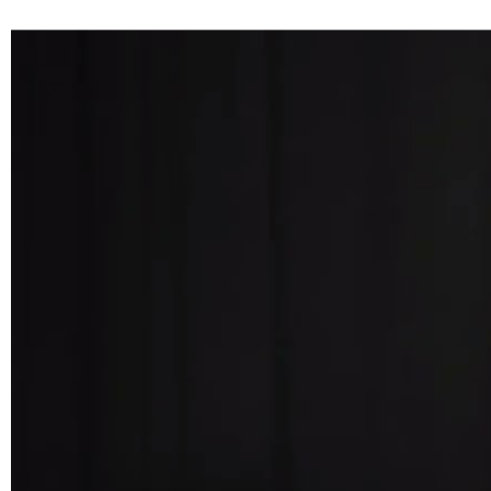
Sharefunding biedt een andere route: kapitaal ophalen bij de mensen die in 
Toch is sharefunding niet iets wat je “even” doet. Een succesvolle sharefu
Tijdens dit webinar ontrafelen we dat proces. Van eerste idee tot livegang 
Van juridische keuzes tot marketingcampagne. Zodat je weet wat er nodig 
De route naar een succesvolle sharefunding ronde met:
- Cathalijne Lania van A Beaufitul Story
- Rob Scholte van Funding Masters
- Fabio Capuzzato van Eyevestor
- Gijs Dalen Meurs van Eyevestor
Rob Scholte — oprichter van Funding Masters. Rob heeft al talloze ondernem
een sterke voorbereiding.
Cathelijne Lania — oprichter van A Beautiful Story, deelt haar ervaring met
sieraden.
Gijs Dalen Meurs — oprichter van Eyevestor en expert op gebied van share
Wat je leert: